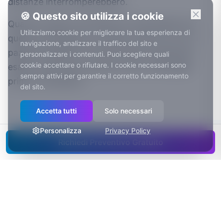
distanze interromperebbero.
🍪 Questo sito utilizza i cookie
Quando realizzo Siti Web per Studi Medici per
Utilizziamo cookie per migliorare la tua esperienza di
queste città applico lo stesso criterio con cui i
navigazione, analizzare il traffico del sito e
pazienti valutano chi lavora bene: indicazioni
personalizzare i contenuti. Puoi scegliere quali
cookie accettare o rifiutare. I cookie necessari sono
esatte, niente giri di parole, tutto verificabile
sempre attivi per garantire il corretto funzionamento
prima di chiamare.
del sito.
Accetta tutti
Solo necessari
Personalizza
Privacy Policy
Richiedi Preventivo Gratuito
Cosa comprende il progetto
✓
Prenotazione visite online