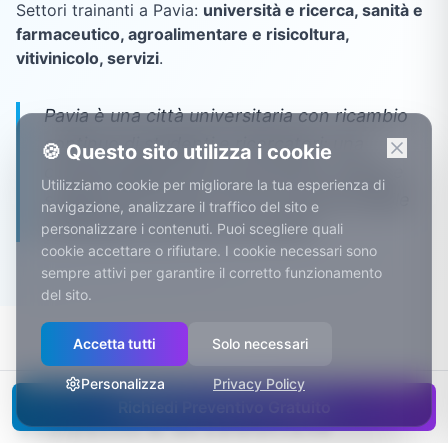
Settori trainanti a
Pavia
:
università e ricerca, sanità e
farmaceutico, agroalimentare e risicoltura,
vitivinicolo, servizi
.
Pavia è una città universitaria con ricambio
continuo di studenti e ricercatori: una
🍪 Questo sito utilizza i cookie
clientela digital-first che prenota, ordina e
Utilizziamo cookie per migliorare la tua esperienza di
sceglie tutto online. Se non sei prenotabile
navigazione, analizzare il traffico del sito e
dal telefono, per loro non esisti.
personalizzare i contenuti. Puoi scegliere quali
cookie accettare o rifiutare. I cookie necessari sono
sempre attivi per garantire il corretto funzionamento
del sito.
Accetta tutti
Solo necessari
Digital-first per definizione:
Personalizza
Privacy Policy
Richiedi Preventivo Gratuito
studenti e ortodonzia