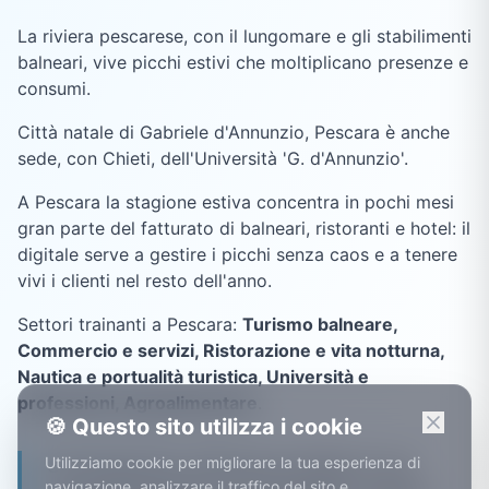
La riviera pescarese, con il lungomare e gli stabilimenti
balneari, vive picchi estivi che moltiplicano presenze e
consumi.
Città natale di Gabriele d'Annunzio, Pescara è anche
sede, con Chieti, dell'Università 'G. d'Annunzio'.
A Pescara la stagione estiva concentra in pochi mesi
gran parte del fatturato di balneari, ristoranti e hotel: il
digitale serve a gestire i picchi senza caos e a tenere
vivi i clienti nel resto dell'anno.
Settori trainanti a
Pescara
:
Turismo balneare,
Commercio e servizi, Ristorazione e vita notturna,
Nautica e portualità turistica, Università e
professioni, Agroalimentare
.
🍪 Questo sito utilizza i cookie
Utilizziamo cookie per migliorare la tua esperienza di
Sul lungomare di Pescara l'estate è una
navigazione, analizzare il traffico del sito e