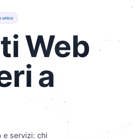
 unico
ti
Web
eri
a
e servizi: chi