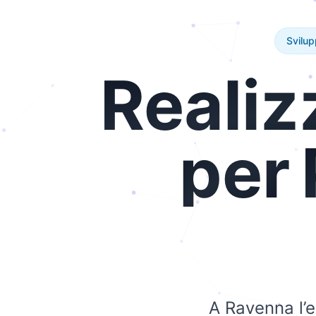
Svilu
Realiz
per
A Ravenna l’e