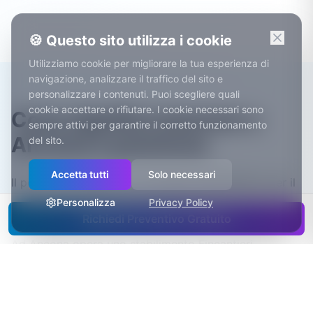
🍪 Questo sito utilizza i cookie
Utilizziamo cookie per migliorare la tua esperienza di
navigazione, analizzare il traffico del sito e
personalizzare i contenuti. Puoi scegliere quali
cookie accettare o rifiutare. I cookie necessari sono
Cosa significa lavorare a
sempre attivi per garantire il corretto funzionamento
Ancona e provincia
del sito.
Accetta tutti
Solo necessari
Il porto di Ancona è tra i principali dell'Adriatico per il
traffico passeggeri, con collegamenti regolari verso
Personalizza
Privacy Policy
Grecia, Croazia e Albania.
Richiedi Preventivo Gratuito
Ad Ancona opera uno stabilimento Fincantieri
impegnato anche nella costruzione di navi da crociera.
La città è sede dell'Università Politecnica delle
Marche, con facoltà tecniche e di medicina che