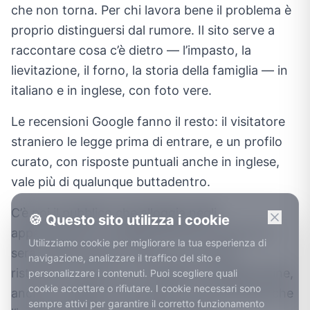
che non torna. Per chi lavora bene il problema è
proprio distinguersi dal rumore. Il sito serve a
raccontare cosa c’è dietro — l’impasto, la
lievitazione, il forno, la storia della famiglia — in
italiano e in inglese, con foto vere.
Le recensioni Google fanno il resto: il visitatore
straniero le legge prima di entrare, e un profilo
curato, con risposte puntuali anche in inglese,
vale più di qualunque buttadentro.
C’è poi il pubblico che alloggia negli
🍪 Questo sito utilizza i cookie
appartamenti e nei B&B del centro storico: la
Utilizziamo cookie per migliorare la tua esperienza di
sera vuole la pizza a casa, non un altro
navigazione, analizzare il traffico del sito e
ristorante. Asporto e consegna ordinabili online,
personalizzare i contenuti. Puoi scegliere quali
cookie accettare o rifiutare. I cookie necessari sono
anche in inglese, intercettano una domanda che
sempre attivi per garantire il corretto funzionamento