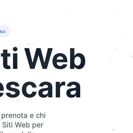
ico
ti
Web
escara
 prenota e chi
 Siti Web per