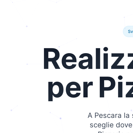
Sv
Realiz
per
Pi
A Pescara la 
sceglie dove