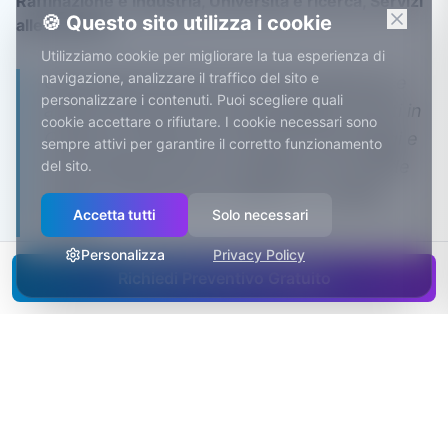
Raffinazione e industria, Università e ricerca, Servizi
🍪 Questo sito utilizza i cookie
alle imprese
.
Utilizziamo cookie per migliorare la tua esperienza di
navigazione, analizzare il traffico del sito e
Ogni estate dal porto di Ancona partono e
personalizzare i contenuti. Puoi scegliere quali
arrivano flussi enormi di passeggeri diretti in
cookie accettare o rifiutare. I cookie necessari sono
Grecia e Croazia: per ristoranti, parcheggi e
sempre attivi per garantire il corretto funzionamento
servizi della zona è un pubblico che decide
del sito.
online, in poche ore e spesso in un'altra
Accetta tutti
Solo necessari
lingua.
Personalizza
Privacy Policy
Richiedi Preventivo Gratuito
In una città che lavora H24,
ti devono trovare al primo