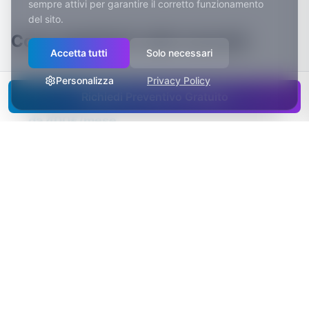
sempre attivi per garantire il corretto funzionamento
del sito.
Cosa aspettarti: dati concreti
Accetta tutti
Solo necessari
Personalizza
Privacy Policy
Richiedi Preventivo Gratuito
Abbonamento, tutto incluso
da 400€/mese
Tempo di consegna tipico
3-4 settimane
Integrazioni tipiche
Prenotazione visite online · Schede