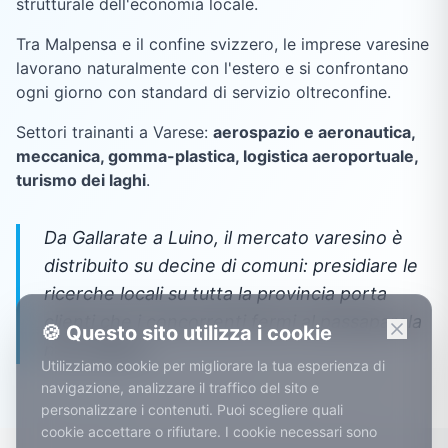
strutturale dell'economia locale.
Tra Malpensa e il confine svizzero, le imprese varesine
lavorano naturalmente con l'estero e si confrontano
ogni giorno con standard di servizio oltreconfine.
Settori trainanti a
Varese
:
aerospazio e aeronautica,
meccanica, gomma-plastica, logistica aeroportuale,
turismo dei laghi
.
Da Gallarate a Luino, il mercato varesino è
distribuito su decine di comuni: presidiare le
ricerche locali su tutta la provincia porta
clienti che i concorrenti fermi al passaparola
🍪 Questo sito utilizza i cookie
non vedono.
Utilizziamo cookie per migliorare la tua esperienza di
navigazione, analizzare il traffico del sito e
personalizzare i contenuti. Puoi scegliere quali
cookie accettare o rifiutare. I cookie necessari sono